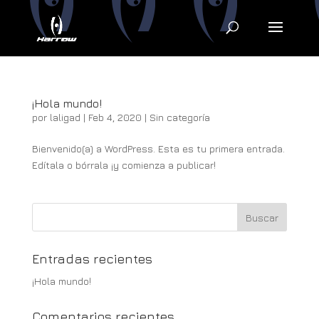
¡Hola mundo!
por
laligad
|
Feb 4, 2020
|
Sin categoría
Bienvenido(a) a WordPress. Esta es tu primera entrada.
Edítala o bórrala ¡y comienza a publicar!
Entradas recientes
¡Hola mundo!
Comentarios recientes