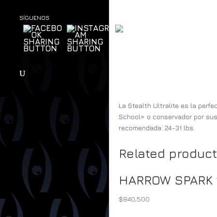
SÍGUENOS
La Stealth Ultralite es la perf
School» o conservador por sus 
recomendada: 24-31 lbs.
Related produc
HARROW SPARK 
$
840,500