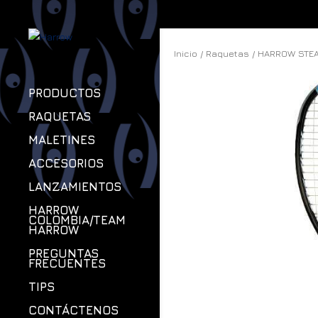
Inicio
/
Raquetas
/ HARROW STEA
PRODUCTOS
RAQUETAS
MALETINES
ACCESORIOS
LANZAMIENTOS
HARROW
COLOMBIA/TEAM
HARROW
PREGUNTAS
FRECUENTES
TIPS
CONTÁCTENOS