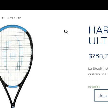
LTH ULTRALITE
HA
ULT
$
768,
La Stealth U
quieren una 
In stock
Add