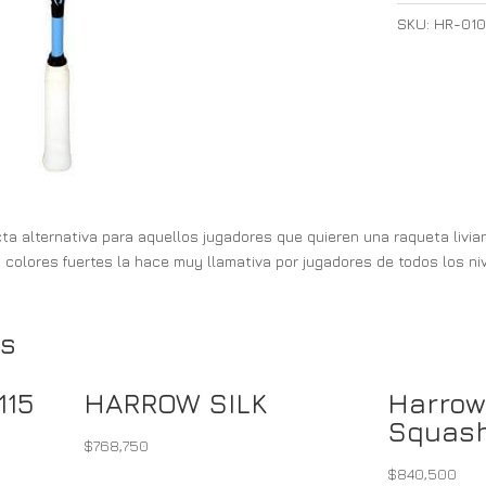
SKU:
HR-01
ecta alternativa para aquellos jugadores que quieren una raqueta liv
colores fuertes la hace muy llamativa por jugadores de todos los ni
ts
115
HARROW SILK
Harrow
Squash
$
768,750
$
840,500