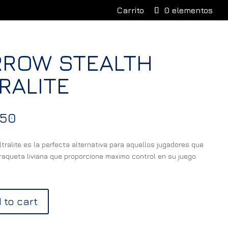
Carrito
0 elementos
RROW STEALTH
RALITE
750
ltralite es la perfecta alternativa para aquellos jugadores que
raqueta liviana que proporcione maximo control en su juego.
 to cart