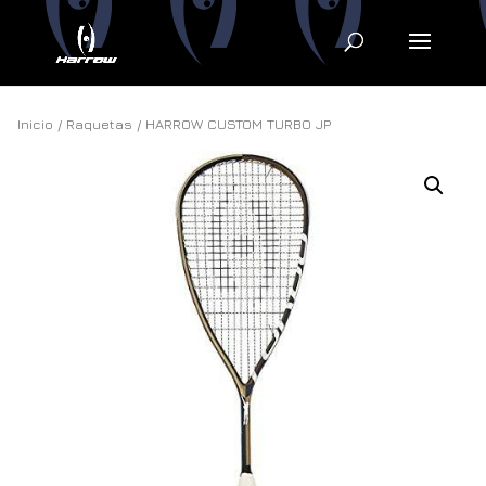
Inicio
/
Raquetas
/ HARROW CUSTOM TURBO JP