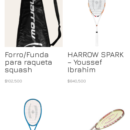
Forro/Funda
HARROW SPARK
para raqueta
– Youssef
squash
Ibrahim
$
102,500
$
840,500